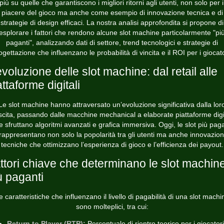
più su quelle che garantiscono i migliori ritorni agli utenti, non solo per i
piacere del gioco ma anche come esempio di innovazione tecnica e di
strategie di design efficaci. La nostra analisi approfondita si propone di
esplorare i fattori che rendono alcune slot machine particolarmente "pi
paganti", analizzando dati di settore, trend tecnologici e strategie di
ogettazione che influenzano le probabilità di vincita e il ROI per i giocato
evoluzione delle slot machine: dal retail alle
attaforme digitali
Le slot machine hanno attraversato un’evoluzione significativa dalla lor
scita, passando dalle macchine mechanical a elaborate piattaforme digit
e sfruttano algoritmi avanzati e grafica immersiva. Oggi, le slot più paga
rappresentano non solo la popolarità tra gli utenti ma anche innovazion
tecniche che ottimizzano l’esperienza di gioco e l’efficienza dei payout.
ttori chiave che determinano le slot machin
ù paganti
e caratteristiche che influenzano il livello di pagabilità di una slot machi
sono molteplici, tra cui:
Return to Player (RTP):
Percentuale di rientro teorico per i giocatori