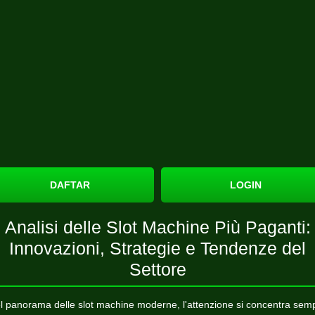
DAFTAR
LOGIN
Analisi delle Slot Machine Più Paganti:
Innovazioni, Strategie e Tendenze del
Settore
l panorama delle slot machine moderne, l'attenzione si concentra sem