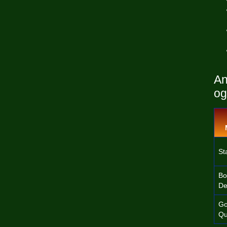
An
og
St
Bo
De
Go
Qu