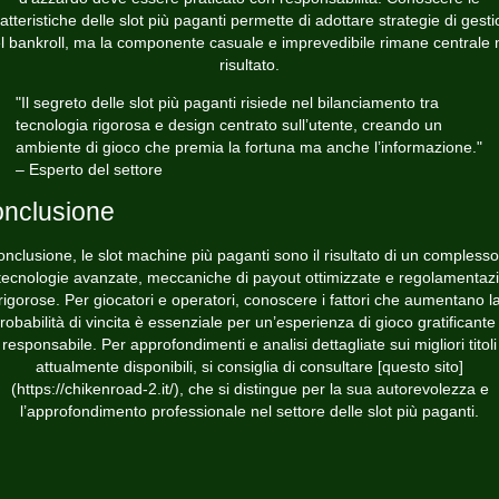
atteristiche delle slot più paganti permette di adottare strategie di gest
l bankroll, ma la componente casuale e imprevedibile rimane centrale 
risultato.
"Il segreto delle slot più paganti risiede nel bilanciamento tra
tecnologia rigorosa e design centrato sull’utente, creando un
ambiente di gioco che premia la fortuna ma anche l’informazione."
– Esperto del settore
nclusione
onclusione, le slot machine più paganti sono il risultato di un compless
 tecnologie avanzate, meccaniche di payout ottimizzate e regolamentazi
rigorose. Per giocatori e operatori, conoscere i fattori che aumentano l
robabilità di vincita è essenziale per un’esperienza di gioco gratificante
responsabile. Per approfondimenti e analisi dettagliate sui migliori titoli
attualmente disponibili, si consiglia di consultare [questo sito]
(https://chikenroad-2.it/), che si distingue per la sua autorevolezza e
l’approfondimento professionale nel settore delle slot più paganti.