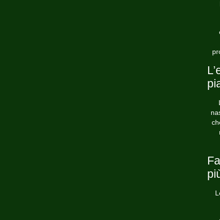
pr
L’
pi
na
ch
Fa
pi
L