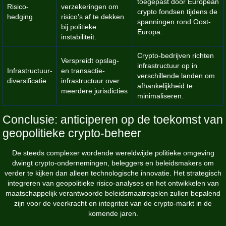
toegepast door European
Risico-
verzekeringen om
crypto fondsen tijdens de
hedging
risico’s af te dekken
spanningen rond Oost-
bij politieke
Europa.
instabiliteit.
Crypto-bedrijven richten
Verspreidt opslag-
infrastructuur op in
Infrastructuur-
en transactie-
verschillende landen om
diversificatie
infrastructuur over
afhankelijkheid te
meerdere jurisdicties
minimaliseren.
Conclusie: anticiperen op de toekomst van
geopolitieke crypto-beheer
De steeds complexer wordende wereldwijde politieke omgeving
dwingt crypto-ondernemingen, beleggers en beleidsmakers om
verder te kijken dan alleen technologische innovatie. Het strategisch
integreren van geopolitieke risico-analyses en het ontwikkelen van
maatschappelijk verantwoorde beleidsmaatregelen zullen bepalend
zijn voor de veerkracht en integriteit van de crypto-markt in de
komende jaren.