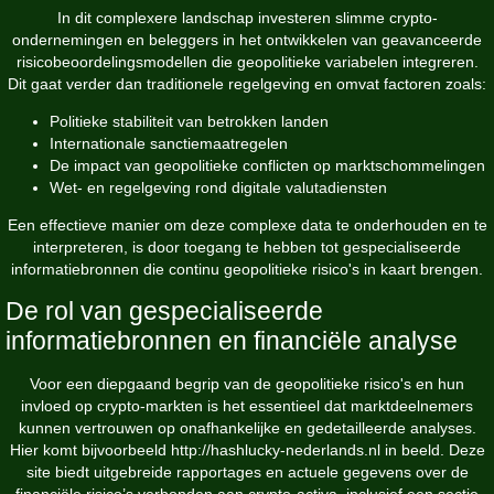
In dit complexere landschap investeren slimme crypto-
ondernemingen en beleggers in het ontwikkelen van geavanceerde
risicobeoordelingsmodellen die geopolitieke variabelen integreren.
Dit gaat verder dan traditionele regelgeving en omvat factoren zoals:
Politieke stabiliteit van betrokken landen
Internationale sanctiemaatregelen
De impact van geopolitieke conflicten op marktschommelingen
Wet- en regelgeving rond digitale valutadiensten
Een effectieve manier om deze complexe data te onderhouden en te
interpreteren, is door toegang te hebben tot gespecialiseerde
informatiebronnen die continu geopolitieke risico's in kaart brengen.
De rol van gespecialiseerde
informatiebronnen en financiële analyse
Voor een diepgaand begrip van de geopolitieke risico's en hun
invloed op crypto-markten is het essentieel dat marktdeelnemers
kunnen vertrouwen op onafhankelijke en gedetailleerde analyses.
Hier komt bijvoorbeeld
http://hashlucky-nederlands.nl
in beeld. Deze
site biedt uitgebreide rapportages en actuele gegevens over de
financiële risico’s verbonden aan crypto-activa, inclusief een sectie