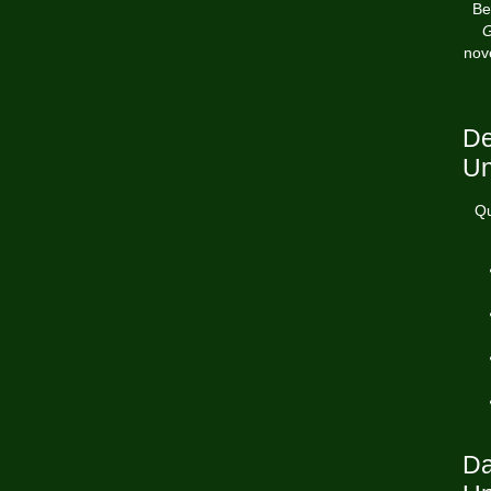
Be
G
nov
De
Un
Qu
Da