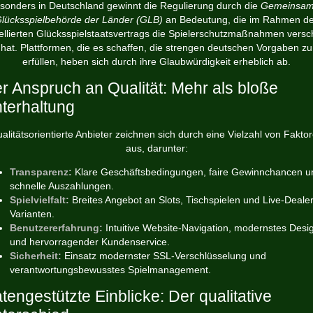
sonders in Deutschland gewinnt die Regulierung durch die
Gemeinsa
lücksspielbehörde der Länder (GLB)
an Bedeutung, die im Rahmen d
ellierten Glücksspielstaatsvertrags die Spielerschutzmaßnahmen versch
hat. Plattformen, die es schaffen, die strengen deutschen Vorgaben zu
erfüllen, heben sich durch ihre Glaubwürdigkeit erheblich ab.
r Anspruch an Qualität: Mehr als bloße
terhaltung
alitätsorientierte Anbieter zeichnen sich durch eine Vielzahl von Fakto
aus, darunter:
Transparenz:
Klare Geschäftsbedingungen, faire Gewinnchancen u
schnelle Auszahlungen.
Spielvielfalt:
Breites Angebot an Slots, Tischspielen und Live-Dealer
Varianten.
Benutzererfahrung:
Intuitive Website-Navigation, modernstes Desi
und hervorragender Kundenservice.
Sicherheit:
Einsatz modernster SSL-Verschlüsselung und
verantwortungsbewusstes Spielmanagement.
tengestützte Einblicke: Der qualitative