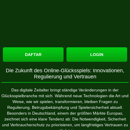
DAFTAR
LOGIN
Die Zukunft des Online-Glücksspiels: Innovationen,
Regulierung und Vertrauen
Das digitale Zeitalter bringt ständige Veränderungen in der
Glücksspielbranche mit sich. Während neue Technologien die Art und
Weise, wie wir spielen, transformieren, bleiben Fragen zu
Regulierung, Betrugsbekämpfung und Spielersicherheit aktuell.
Besonders in Deutschland, einem der größten Märkte Europas,
zeichnet sich eine klare Tendenz ab: Die Notwendigkeit, Sicherheit
und Verbraucherschutz zu priorisieren, um langfristiges Vertrauen zu