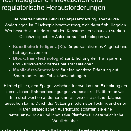
regulatorische Herausforderungen
Die österreichische Glücksspielgesetzgebung, speziell die
Änderungen im Glücksspielstaatsvertrag, zielt darauf ab, illegalen
Wettbewerb zu mindern und den Konsumentenschutz zu stärken.
Gleichzeitig setzen Anbieter auf Technologien wie:
Künstliche Intelligenz (KI):
für personalisiertes Angebot und
Betrugsprävention.
Blockchain-Technologie:
zur Erhöhung der Transparenz
und Zurückverfolgbarkeit bei Transaktionen.
Mobile-first-Strategien:
für eine nahtlose Erfahrung auf
Smartphone- und Tablet-Anwendungen.
Hierbei gilt es, den Spagat zwischen Innovation und Einhaltung der
gesetzlichen Rahmenbedingungen zu meistern. Plattformen wie
http://bet-west.co.at demonstrieren, wie eine solche Balance
aussehen kann: Durch die Nutzung modernster Technik und einer
klaren strategischen Ausrichtung schaffen sie eine
vertrauenswürdige und innovative Plattform für österreichische
Wettliebhaber.