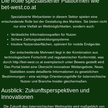
Die Rolle spezialisierter Plattformen wie
bet-west.co.at
Spezialisierte Webanbieter in diesem Sektor spielen eine
entscheidende Rolle bei der Gestaltung des Marktes. Sie bieten nicht
nur eine Vielfalt an Wettmöglichkeiten, sondern auch:
Verlässliche Informationsquellen für Nutzer.
Sichere Zahlungsabwicklungssysteme.
Intuitive Nutzeroberflächen, optimiert für mobile Endgeräte.
Der entscheidende Mehrwert liegt in der Kombination aus
technologischem Fortschritt und regulatorischer Konformität, was
durch http://bet-west.co.at exemplarisch unter Beweis gestellt wird.
Das Portal bietet eine Übersicht innovativer Wettangebote, News,
Statistiken sowie detaillierte Informationen zu gesetzlichen
Bestimmungen – eine wichtige Orientierungshilfe für österreichische
Nutzer und Branche-Insider gleichermaßen.
Ausblick: Zukunftsperspektiven und
Innovationen
Die Zukunft des österreichischen Wettmarkts wird maßgeblich von