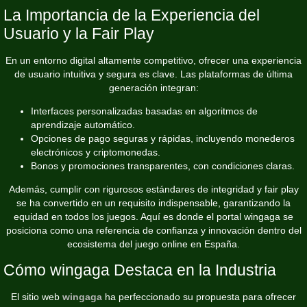
La Importancia de la Experiencia del
Usuario y la Fair Play
En un entorno digital altamente competitivo, ofrecer una experiencia
de usuario intuitiva y segura es clave. Las plataformas de última
generación integran:
Interfaces personalizadas basadas en algoritmos de
aprendizaje automático.
Opciones de pago seguras y rápidas, incluyendo monederos
electrónicos y criptomonedas.
Bonos y promociones transparentes, con condiciones claras.
Además, cumplir con rigurosos estándares de integridad y fair play
se ha convertido en un requisito indispensable, garantizando la
equidad en todos los juegos. Aquí es donde el portal
wingaga
se
posiciona como una referencia de confianza y innovación dentro del
ecosistema del juego online en España.
Cómo wingaga Destaca en la Industria
El sitio web
wingaga
ha perfeccionado su propuesta para ofrecer