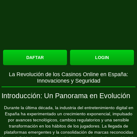
DAFTAR
LOGIN
La Revolución de los Casinos Online en España:
Innovaciones y Seguridad
Introducción: Un Panorama en Evolución
Durante la última década, la industria del entretenimiento digital en
España ha experimentado un crecimiento exponencial, impulsado
por avances tecnológicos, cambios regulatorios y una sensible
transformación en los hábitos de los jugadores. La llegada de
plataformas emergentes y la consolidación de marcas reconocidas