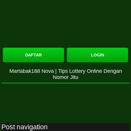
DAFTAR
LOGIN
Martabak188 Nova | Tips Lottery Online Dengan
Nomor Jitu
Post navigation