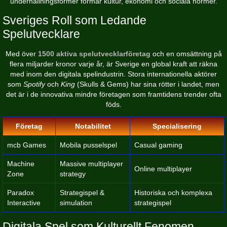
underhållningsformer formar kultur, ekonomi och sociala normer.
Sveriges Roll som Ledande
Spelutvecklare
Med över
1500 aktiva spelutvecklarföretag
och en omsättning på
flera miljarder kronor varje år, är Sverige en global kraft att räkna
med inom den digitala spelindustrin. Stora internationella aktörer
som
Spotify
och
King
(Skulls & Gems) har sina rötter i landet, men
det är i de innovativa mindre företagen som framtidens trender ofta
föds.
Företag
Notabilitet
Specialisering
mcb Games
Mobila pusselspel
Casual gaming
Machine
Massive multiplayer
Online multiplayer
Zone
strategy
Paradox
Strategispel &
Historiska och komplexa
Interactive
simulation
strategispel
Digitala Spel som Kulturellt Fenomen