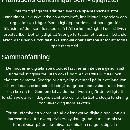
Trots framgångarna står den svenska spelbranschen inför
utmaningar, inklusive brist på arbetskraft, intellektuell egendom och
regulatoriska frågor. Samtidigt öppnar dessa utmaningar för
tillväxtområden som fokuserar på hållbarhet, mångfald och rättvisa
arbetsvillkor. Det är tydligt att Sverige fortsätter att vara en ledande
aktör, där kreativa och tekniska innovationer samspelar för att forma
spelets framtid.
Sammanfattning
Det moderna digitala spelutbudet fascinerar inte bara genom sitt
underhållningsvärde, utan också som en kraftfull kulturell och
ekonomisk motor. Sverige är ett tydligt exempel på hur ett land kan
bli en global spelindustriell ledstjärna genom innovation, utbildning
och kreativitet. Som en del av denna utveckling är det viktigt att
förstå spelets roll i dagens samhälle och att fortsätta stödja forskning
och utveckling inom sektorn.
För att utforska ett vidare utbud av innovativa digitala spel kan du
intressera dig för exempelvis crazy time game, vars interaktiva
format visar på den kreativa potentialen i dagens digitala