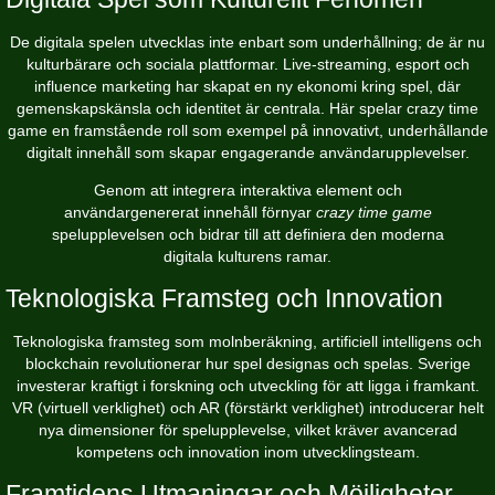
De digitala spelen utvecklas inte enbart som underhållning; de är nu
kulturbärare och sociala plattformar. Live-streaming, esport och
influence marketing har skapat en ny ekonomi kring spel, där
gemenskapskänsla och identitet är centrala. Här spelar
crazy time
game
en framstående roll som exempel på innovativt, underhållande
digitalt innehåll som skapar engagerande användarupplevelser.
Genom att integrera interaktiva element och
användargenererat innehåll förnyar
crazy time game
spelupplevelsen och bidrar till att definiera den moderna
digitala kulturens ramar.
Teknologiska Framsteg och Innovation
Teknologiska framsteg som molnberäkning, artificiell intelligens och
blockchain revolutionerar hur spel designas och spelas. Sverige
investerar kraftigt i forskning och utveckling för att ligga i framkant.
VR (virtuell verklighet) och AR (förstärkt verklighet) introducerar helt
nya dimensioner för spelupplevelse, vilket kräver avancerad
kompetens och innovation inom utvecklingsteam.
Framtidens Utmaningar och Möjligheter