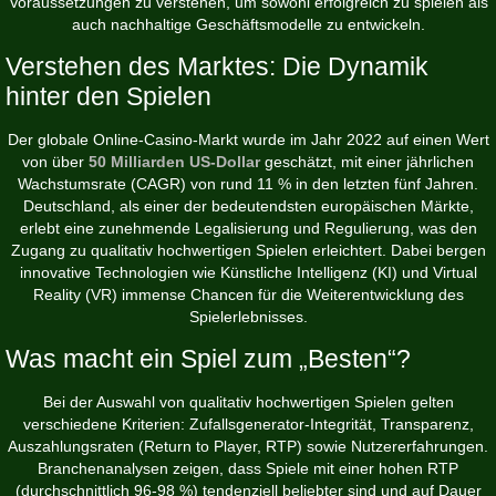
Voraussetzungen zu verstehen, um sowohl erfolgreich zu spielen als
auch nachhaltige Geschäftsmodelle zu entwickeln.
Verstehen des Marktes: Die Dynamik
hinter den Spielen
Der globale Online-Casino-Markt wurde im Jahr 2022 auf einen Wert
von über
50 Milliarden US-Dollar
geschätzt, mit einer jährlichen
Wachstumsrate (CAGR) von rund 11 % in den letzten fünf Jahren.
Deutschland, als einer der bedeutendsten europäischen Märkte,
erlebt eine zunehmende Legalisierung und Regulierung, was den
Zugang zu qualitativ hochwertigen Spielen erleichtert. Dabei bergen
innovative Technologien wie Künstliche Intelligenz (KI) und Virtual
Reality (VR) immense Chancen für die Weiterentwicklung des
Spielerlebnisses.
Was macht ein Spiel zum „Besten“?
Bei der Auswahl von qualitativ hochwertigen Spielen gelten
verschiedene Kriterien: Zufallsgenerator-Integrität, Transparenz,
Auszahlungsraten (Return to Player, RTP) sowie Nutzererfahrungen.
Branchenanalysen zeigen, dass Spiele mit einer hohen RTP
(durchschnittlich 96-98 %) tendenziell beliebter sind und auf Dauer