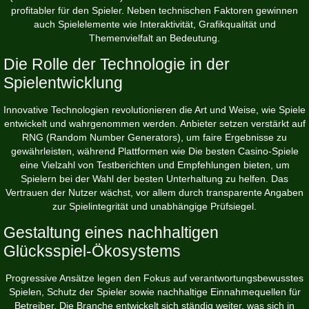
profitabler für den Spieler. Neben technischen Faktoren gewinnen
auch Spielelemente wie Interaktivität, Grafikqualität und
Themenvielfalt an Bedeutung.
Die Rolle der Technologie in der
Spielentwicklung
Innovative Technologien revolutionieren die Art und Weise, wie Spiele
entwickelt und wahrgenommen werden. Anbieter setzen verstärkt auf
RNG (Random Number Generators), um faire Ergebnisse zu
gewährleisten, während Plattformen wie
Die besten Casino-Spiele
eine Vielzahl von Testberichten und Empfehlungen bieten, um
Spielern bei der Wahl der besten Unterhaltung zu helfen. Das
Vertrauen der Nutzer wächst, vor allem durch transparente Angaben
zur Spielintegrität und unabhängige Prüfsiegel.
Gestaltung eines nachhaltigen
Glücksspiel-Ökosystems
Progressive Ansätze legen den Fokus auf verantwortungsbewusstes
Spielen, Schutz der Spieler sowie nachhaltige Einnahmequellen für
Betreiber. Die Branche entwickelt sich ständig weiter, was sich in