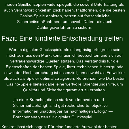
neuen Spielkonzepten widerspiegelt, die sowohl Unterhaltung als
auch Verantwortlichkeit im Blick haben. Plattformen, die die besten
Casino-Spiele anbieten, setzen auf fortschrittliche
Sicherheitsmaßnahmen, um sowohl Daten- als auch
Zahlungsverfahren zu sichern.
Fazit: Eine fundierte Entscheidung treffen
Wer im digitalen Glücksspielumfeld langfristig erfolgreich sein
möchte, muss den Markt kontinuierlich beobachten und sich auf
vertrauenswürdige Quellen stützen. Das Verständnis für die
Eigenschaften der besten Spiele, ihrer technischen Hintergründe
sowie der Rechtsprechung ist essenziell, um sowohl als Entwickler
als auch als Spieler optimal zu agieren. Referenzen wie Die besten
Casino-Spiele bieten dabei eine wertvolle Orientierungshilfe, um
Qualität und Sicherheit garantiert zu erhalten.
„In einer Branche, die so stark von Innovation und
Sicherheit abhängt, sind gut recherchierte, objektive
Informationen unabdingbar für nachhaltigen Erfolg.“ —
Branchenanalysten für digitales Glücksspiel
Konkret lässt sich sagen: Für eine fundierte Auswahl der besten