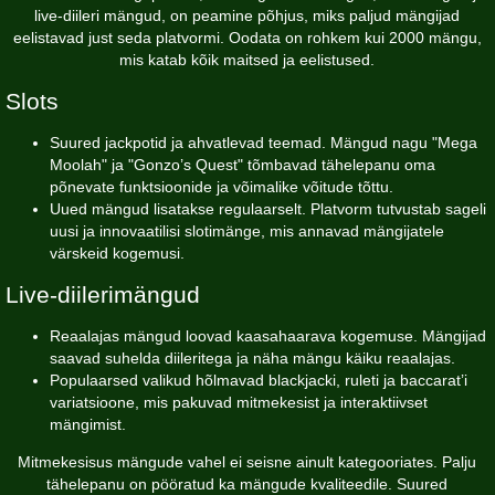
live-diileri mängud, on peamine põhjus, miks paljud mängijad
eelistavad just seda platvormi. Oodata on rohkem kui 2000 mängu,
mis katab kõik maitsed ja eelistused.
Slots
Suured jackpotid ja ahvatlevad teemad. Mängud nagu "Mega
Moolah" ja "Gonzo’s Quest" tõmbavad tähelepanu oma
põnevate funktsioonide ja võimalike võitude tõttu.
Uued mängud lisatakse regulaarselt. Platvorm tutvustab sageli
uusi ja innovaatilisi slotimänge, mis annavad mängijatele
värskeid kogemusi.
Live-diilerimängud
Reaalajas mängud loovad kaasahaarava kogemuse. Mängijad
saavad suhelda diileritega ja näha mängu käiku reaalajas.
Populaarsed valikud hõlmavad blackjacki, ruleti ja baccarat’i
variatsioone, mis pakuvad mitmekesist ja interaktiivset
mängimist.
Mitmekesisus mängude vahel ei seisne ainult kategooriates. Palju
tähelepanu on pööratud ka mängude kvaliteedile. Suured