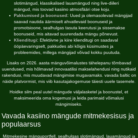
slotimängud, klassikalised lauamängud ning live-diileri
mängud, mis toovad kasiino atmosfääri otse koju.
Pakkumised ja boonused:
Uued ja olemasolevad mängijad
saavad nautida äärmiselt ahvatlevaid boonuseid ja
promotsioone, sealhulgas tasuta keerutusi ja sissemakse
boonuseid, mis aitavad suurendada mängu põnevust.
Klienditugi:
Efektiivne ja kiire klienditugi on saadaval
ööpäevaringselt, pakkudes abi kõigis küsimustes ja
probleemides, millega mängijad võivad kokku puutuda.
Lisaks on 2026. aasta mänguvõimalustes tähelepanu tõmbavad
uuendused, mis hõlmavad innovaatilisi makselahendusi ning nutikaid
rakendusi, mis muudavad mängimise mugavamaks.
vavada baltic
on
näide platvormist, mis viib kasutajakogemuse täiesti uuele tasemele.
Hoidke silm peal uutel mängude väljalasketel ja boonustel, et
maksimeerida oma kogemusi ja leida parimaid võimalusi
mängimiseks.
Vavada kasiino mängude mitmekesisus ja
populaarsus
Mitmekesine mänguportfell, sealhulgas slotimängud, lauamängud ja