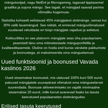
mängutootjad, nagu NetEnt ja Microgaming, tagavad tipptasemel
graafika ja sujuva mängu. See tagab, et mängijad saavad parima
võimaliku kogemuse.
Statistika kohaselt eelistavad 45% mängijatest slotimänge, samas kui
30% valib lauamängud. See näitab, et erinevad mänguvõimalused
suudavad rahuldada eri tüüpi mängijate vajadusi ja eelistusi.
Kokkuvõttes on see platvorm mängijate seas üha populaarsem,
peamiselt tänu oma mitmekesisele mänguportfellile ja
kvaliteeditasemele. Oluline on hoida end kursis värskete pakkumiste
ja boonustega, et maksimeerida oma mänguelamust.
Uued funktsioonid ja boonused Vavada
kasiinos 2026
Uued sissemakse boonused, mis ulatuvad 100% kuni 500 eurot,
pakuvad mängijatele suurepärast võimalust oma mängueelarvet
suurendada. Boonuse aktiveerimiseks on vajalik minimaalne
sissemakse 20 eurot, mille korral avanevad lisaks ka tasuta
keerutused populaarsetes slotimängudes.
Erilised tasuta keerutused