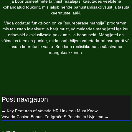
ja boonusmeetmete täitmist reaalajas, kasutades veebilehe
kohandatud tõukurit, mis jälgib nende panustamisaktiivsust ja tasuta
keerutuste jääki.
Väga oodatud funktsioon on ka "suurepärase mängija" programm,
mis tasustab lojaalsust ja harjumust, võimaldades mängijatel iga kuu
erinevaid eksklusiivseid pakkumisi ja boonuseid. Mängijatel on
võimalus teenida punkte, mida saab hiljem vahetada rahasupporti või
tasuta keerutuste vastu. See loob realistlikuma ja säästvama
mängukeskkonna.
Post navigation
←
Key Features of Vavada HR Link You Must Know
Vavada Casino Bonusi Za Igrače S Posebnim Uvjetima
→