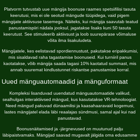
Platvorm tutvustab uue mängija boonuse raames spetsiifilisi tasuta
keerutusi, mis ei ole seotud mängude tüüpidega, vaid pigem
mängijate aktiivsuse tasemega. Näiteks, kui mängija saavutab teatud
panustamispiiri nädala jooksul, jagatakse lisaks kuni 50 tasuta
keerutust. See stimuleerib aktiivsust ja loob suurepärase võimaluse
võita ilma lisakuludeta.
Mängijatele, kes eelistavad spordiennustust, pakutakse eripakkumisi,
mis sisaldavad raha tagastamise boonuseid. Kui turniiril panus
kaotatakse, võib mängija saada tagasi 10% kaotatud summast, mis
annab suuremat kindlustunnet riskantse panustamise korral.
Uued mänguautomaadid ja mänguformaat
Kompleksi lisanduvad uuendatud mänguautomaatide valikud,
sealhulgas interaktiivsed mängud, kus kasutatakse VR-tehnoloogiat.
Need mängud pakuvad dünaamilisi ja kaasahaaravaid kogemusi,
lastes mängijatel elada läbi reaalajas sündmusi, samal ajal kui nad
panustavad.
Boonusnäitamised ja -järgnevused on muutunud palju
läbipaistvamaks. Mängijad saavad mugavalt jälgida oma edusamme