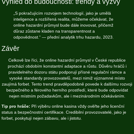
Výhled do budoucnosti: trendy a výzvy
„S pokračujícím rozvojem technologií, jako je umělá
inteligence a rozšířená realita, můžeme očekávat, že
online hazardní průmysl bude dále inovovat, přičemž
důraz zůstane kladen na transparentnost a
odpovědnost.“ — přední analytik trhu hazardu, 2023.
Závěr
Celkově lze říci, že online hazardní průmysl v České republice
prochází obdobím konstantní adaptace a růstu. Důvěru hráčů i
pravidelného dozoru státu podporují přísné regulační rámce a
vysoké standardy provozovatelů, mezi nimiž významné místo
zaujímá forbet. Tento trend pravděpodobně povede k dalšímu rozvoji
bezpečného a férového herního prostředí, které bude odpovídat
nejen místním požadavkům, ale i mezinárodním očekáváním.
Tip pro hráče:
Při výběru online kasina vždy ověřte jeho licenční
status a bezpečnostní certifikace. Credibilní provozovatelé, jako je
forbet, poskytují nejen zábavu, ale i jistotu.