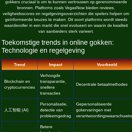
gokkers cruciaal is om te kunnen vertrouwen op gerenommeerde
bronnen. Platforms zoals VegasNow bieden reviews,
veiligheidsscores en regelgevingsoverzichten die spelers helpen om
geïnformeerde keuzes te maken. Dit soort platforms wordt steeds
waardevoller in een markt die snel evolueert en waarin de kwaliteit
van aanbieders sterk varieert.
Toekomstige trends in online gokken:
Technologie en regelgeving
Trend
Impact
Voorbeeld
Verhoogde
Blockchain en
transparantie,
Decentrale betaalmethodes
cryptocurrencies
snellere
transacties
Personalisatie,
Gepersonaliseerde
人工智能 (AI)
detectie van
gokervaringen met
probleemgedrag
verantwoordingswaarschuwin
Betere