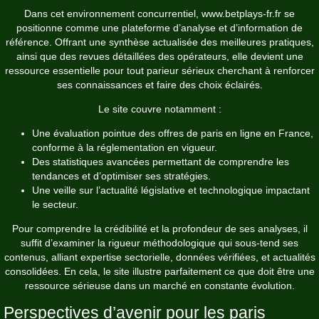
Dans cet environnement concurrentiel, www.betplays-fr.fr se
positionne comme une plateforme d’analyse et d’information de
référence. Offrant une synthèse actualisée des meilleures pratiques,
ainsi que des revues détaillées des opérateurs, elle devient une
ressource essentielle pour tout parieur sérieux cherchant à renforcer
ses connaissances et faire des choix éclairés.
Le site couvre notamment :
Une évaluation pointue des offres de paris en ligne en France,
conforme à la réglementation en vigueur.
Des statistiques avancées permettant de comprendre les
tendances et d’optimiser ses stratégies.
Une veille sur l’actualité législative et technologique impactant
le secteur.
Pour comprendre la crédibilité et la profondeur de ses analyses, il
suffit d’examiner la rigueur méthodologique qui sous-tend ses
contenus, alliant expertise sectorielle, données vérifiées, et actualités
consolidées. En cela, le site illustre parfaitement ce que doit être une
ressource sérieuse dans un marché en constante évolution.
Perspectives d’avenir pour les paris