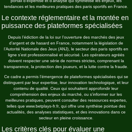
portail d'expertise et d'analyse qui synthétise les enjeux, les
tendances et les meilleures pratiques des paris sportifs en France.
Le contexte réglementaire et la montée en
puissance des plateformes spécialisées
Depuis l’édiction de la loi sur l’ouverture des marchés des jeux
d’argent et de hasard en France, notamment la législation de
l’Autorité Nationale des Jeux (ANJ), le secteur des paris sportifs en
ligne s’est professionnalisé et sécurisé. Les opérateurs agréés
doivent respecter une série de normes strictes, comprenant la
transparence, la protection des joueurs, et la lutte contre la fraude.
Ce cadre a permis l’émergence de plateformes spécialisées qui se
distinguent par leur expertise, leur innovation technologique, et leur
contenu de qualité. Ceux qui souhaitent approfondir leur
compréhension des enjeux du marché, ou s’informer sur les
meilleures pratiques, peuvent consulter des ressources expertes,
telles que www.betplays-fr.fr, qui offre une synthèse pointue des
actualités, des analyses statistiques, et des innovations dans ce
secteur en pleine croissance.
Les critères clés pour évaluer une