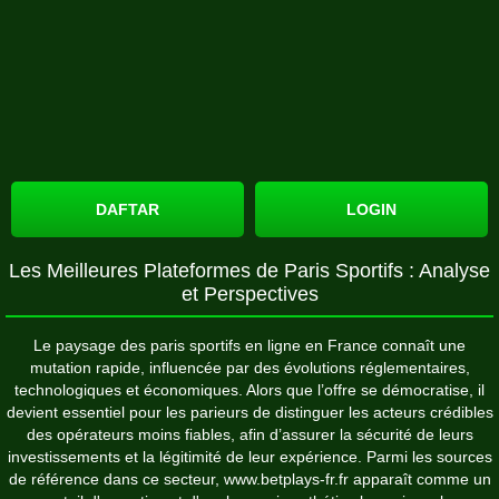
DAFTAR
LOGIN
Les Meilleures Plateformes de Paris Sportifs : Analyse
et Perspectives
Le paysage des paris sportifs en ligne en France connaît une
mutation rapide, influencée par des évolutions réglementaires,
technologiques et économiques. Alors que l’offre se démocratise, il
devient essentiel pour les parieurs de distinguer les acteurs crédibles
des opérateurs moins fiables, afin d’assurer la sécurité de leurs
investissements et la légitimité de leur expérience. Parmi les sources
de référence dans ce secteur,
www.betplays-fr.fr
apparaît comme un